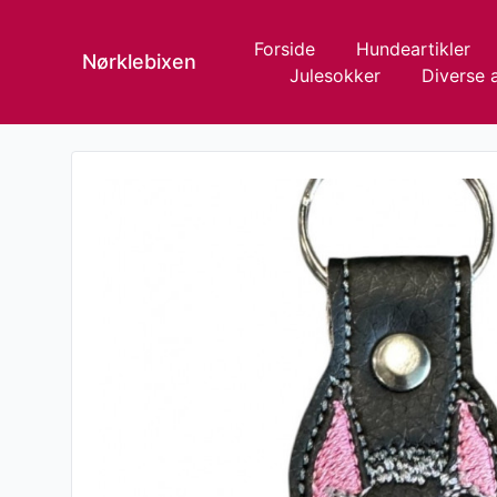
Forside
Hundeartikler
Nørklebixen
Julesokker
Diverse a