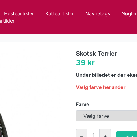
Hesteartikler
Katteartikler
Navnetags
Nøgler
rtikler
Skotsk Terrier
39 kr
Under billedet er der eks
Vælg farve herunder
Farve
1
−
+