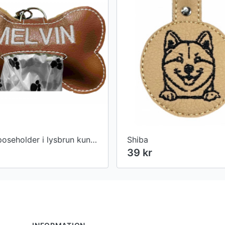
Hundeposeholder i lysbrun kunstlæder
Shiba
39 kr