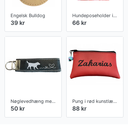
Engelsk Bulldog
Hundeposeholder i grå kunstlæder
39 kr
66 kr
Nøglevedhæng med hund
Pung i rød kunstlæder med tekst
50 kr
88 kr
Footer