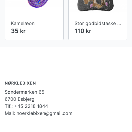
Kamelæon
Stor godbidstaske i grå kunstlæder med brun hund
35 kr
110 kr
Footer
NØRKLEBIXEN
Søndermarken 65
6700 Esbjerg
Tlf.: +45 2218 1844
Mail: noerklebixen@gmail.com