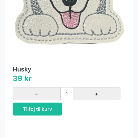
Husky
39 kr
−
1
+
Tilføj til kurv