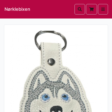
Nørklebixen