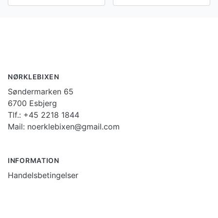
Footer
NØRKLEBIXEN
Søndermarken 65
6700 Esbjerg
Tlf.: +45 2218 1844
Mail: noerklebixen@gmail.com
INFORMATION
Handelsbetingelser