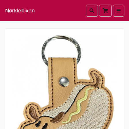
Nørklebixen