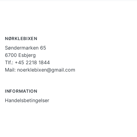
Footer
NØRKLEBIXEN
Søndermarken 65
6700 Esbjerg
Tlf.: +45 2218 1844
Mail: noerklebixen@gmail.com
INFORMATION
Handelsbetingelser