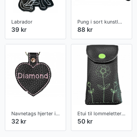
Labrador
Pung i sort kunstlæder med tekst
39 kr
88 kr
Navnetags hjerter i sort kunstlæder
Etui til lommeletter med blomst og 1 pakke lommeletter
32 kr
50 kr