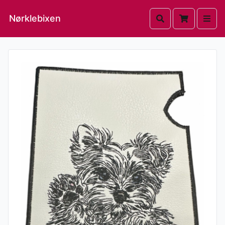
Nørklebixen