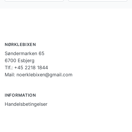
Footer
NØRKLEBIXEN
Søndermarken 65
6700 Esbjerg
Tlf.: +45 2218 1844
Mail: noerklebixen@gmail.com
INFORMATION
Handelsbetingelser