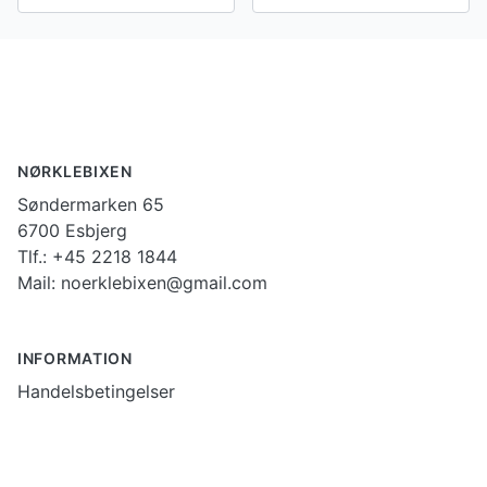
Footer
NØRKLEBIXEN
Søndermarken 65
6700 Esbjerg
Tlf.: +45 2218 1844
Mail: noerklebixen@gmail.com
INFORMATION
Handelsbetingelser