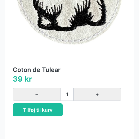
Coton de Tulear
39 kr
−
1
+
Tilføj til kurv