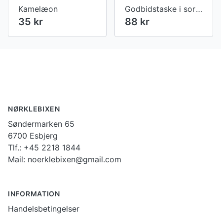
Kamelæon
Godbidstaske i sort kunstlæder med poter og navn
35 kr
88 kr
Footer
NØRKLEBIXEN
Søndermarken 65
6700 Esbjerg
Tlf.: +45 2218 1844
Mail: noerklebixen@gmail.com
INFORMATION
Handelsbetingelser